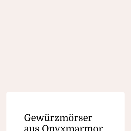
Gewürzmörser
aus Onyxmarmor