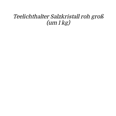
Teelichthalter Salzkristall roh groß
(um 1 kg)