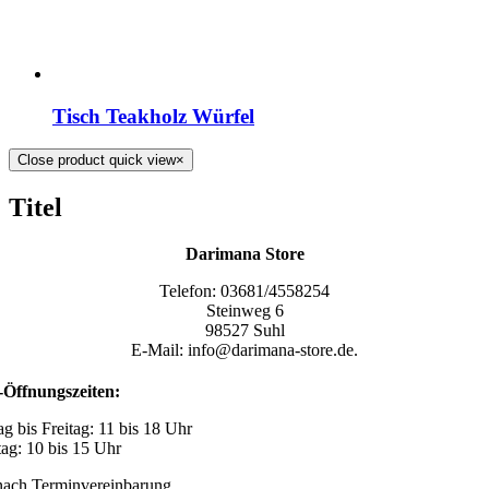
Tisch Teakholz Würfel
Close product quick view
×
Titel
Darimana Store
Telefon: 03681/4558254
Steinweg 6
98527 Suhl
E-Mail: info@darimana-store.de
.
Öffnungszeiten:
g bis Freitag: 11 bis 18 Uhr
ag: 10 bis 15 Uhr
ach Terminvereinbarung