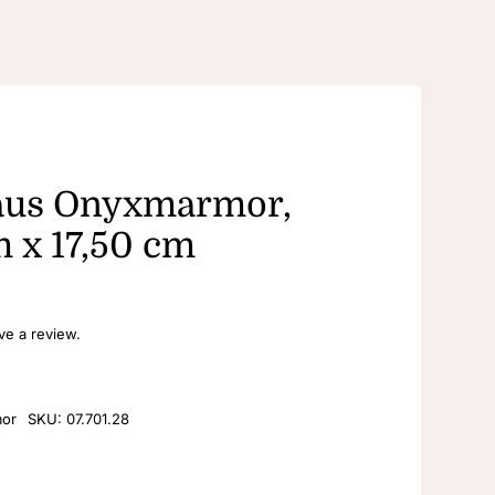
aus Onyxmarmor,
m x 17,50 cm
ave a review.
or
SKU:
07.701.28