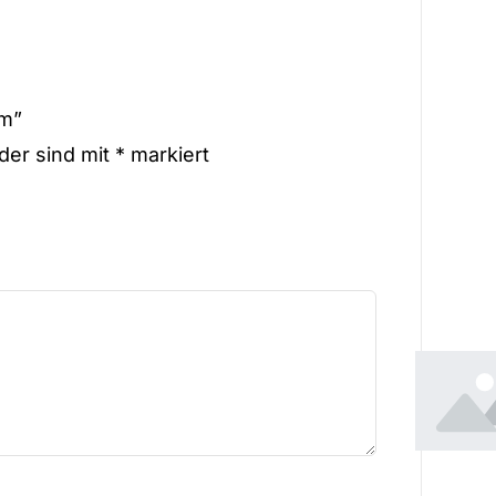
cm”
lder sind mit
*
markiert