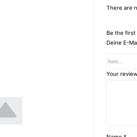
There are n
Be the firs
Deine E-Mai
Your revie
Name
*